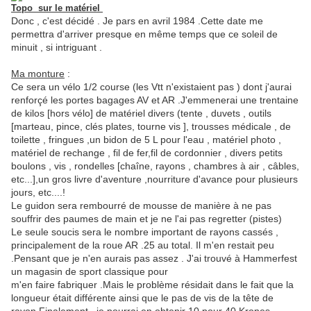
Topo sur le matériel
Donc , c'est décidé . Je pars en avril 1984 .Cette date me
permettra d'arriver presque en même temps que ce soleil de
minuit , si intriguant .
Ma monture
:
Ce sera un vélo 1/2 course (les Vtt n'existaient pas ) dont j'aurai
renforçé les portes bagages AV et AR .J'emmenerai une trentaine
de kilos [hors vélo] de matériel divers (tente , duvets , outils
[marteau, pince, clés plates, tourne vis ], trousses médicale , de
toilette , fringues ,un bidon de 5 L pour l'eau , matériel photo ,
matériel de rechange , fil de fer,fil de cordonnier , divers petits
boulons , vis , rondelles [chaîne, rayons , chambres à air , câbles,
etc...],un gros livre d'aventure ,nourriture d'avance pour plusieurs
jours, etc....!
Le guidon sera rembourré de mousse de manière à ne pas
souffrir des paumes de main et je ne l'ai pas regretter (pistes)
Le seule soucis sera le nombre important de rayons cassés ,
principalement de la roue AR .25 au total. Il m'en restait peu
.Pensant que je n'en aurais pas assez . J'ai trouvé à Hammerfest
un magasin de sport classique pour
m'en faire fabriquer .Mais le problème résidait dans le fait que la
longueur était différente ainsi que le pas de vis de la tête de