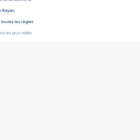
im Rayan
 toutes les règles
s les jeux vidéo
us choquant de Rockstar ? - Le scandale BULLY
e plus moche de Steam
du RÊVE tourne au CAUCHEMAR
pendant 8 heures
it… à tort
umiliés par un jeu vidéo
ire - Final Fantasy 8
ti un empire - Age of Empires
story DOFUS