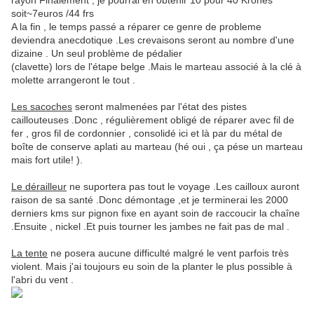
rayon Finalement , je pourrai en obtenir 10 pour 40 Krones
soit~7euros /44 frs
A la fin , le temps passé a réparer ce genre de probleme
deviendra anecdotique .Les crevaisons seront au nombre d'une
dizaine . Un seul problème de pédalier
(clavette) lors de l'étape belge .Mais le marteau associé à la clé à
molette arrangeront le tout .
Les sacoches
seront malmenées par l'état des pistes
caillouteuses .Donc , régulièrement obligé de réparer avec fil de
fer , gros fil de cordonnier , consolidé ici et là par du métal de
boîte de conserve aplati au marteau (hé oui , ça pése un marteau
mais fort utile! ).
Le dérailleur
ne suportera pas tout le voyage .Les cailloux auront
raison de sa santé .Donc démontage ,et je terminerai les 2000
derniers kms sur pignon fixe en ayant soin de raccoucir la chaîne
.Ensuite , nickel .Et puis tourner les jambes ne fait pas de mal .
La tente
ne posera aucune difficulté malgré le vent parfois très
violent. Mais j'ai toujours eu soin de la planter le plus possible à
l'abri du vent .