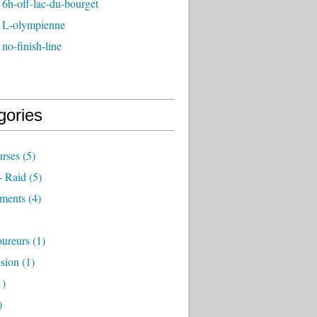
6h-off-lac-du-bourget
 L-olympienne
no-finish-line
gories
rses
(5)
- Raid
(5)
ements
(4)
ureurs
(1)
sion
(1)
1)
)