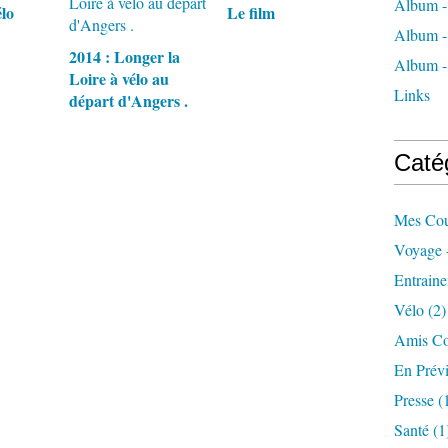
Album - 
lo
Le film
Album -
2014 : Longer la
Album - 
Loire à vélo au
Links
départ d'Angers .
Caté
Mes Cou
Voyage 
Entrain
Vélo
(2)
Amis Co
En Prévi
Presse
(
Santé
(1