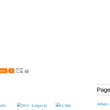
post
0
Page
Album -