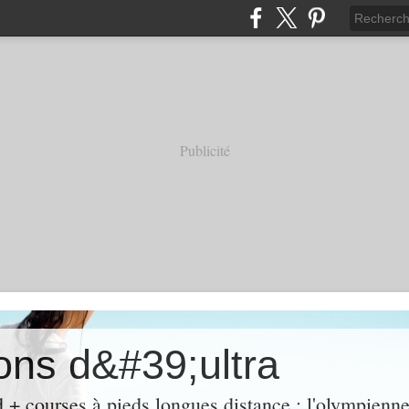
Publicité
ons d&#39;ultra
 + courses à pieds longues distance : l'olympienne