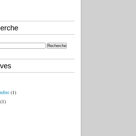
erche
ives
mbre
(1)
(1)