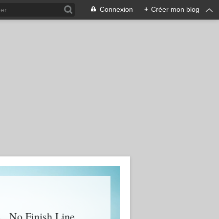
Connexion
+
Créer mon blog
 , No Finish Line