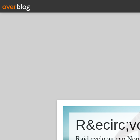
R&ecirc;v
Raid cyclo au cap Nord