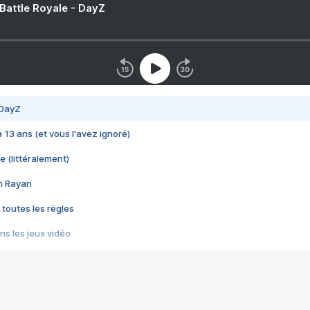
 Battle Royale - DayZ
 DayZ
 a 13 ans (et vous l'avez ignoré)
e (littéralement)
im Rayan
 toutes les règles
s les jeux vidéo
us choquant de Rockstar ? - Le scandale BULLY
e plus moche de Steam
du RÊVE tourne au CAUCHEMAR