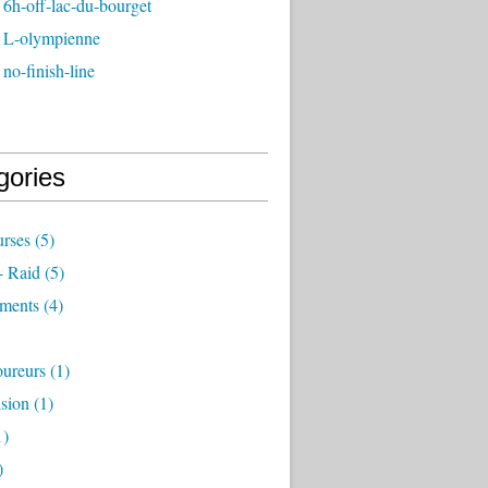
6h-off-lac-du-bourget
 L-olympienne
no-finish-line
gories
rses
(5)
- Raid
(5)
ements
(4)
ureurs
(1)
sion
(1)
1)
)