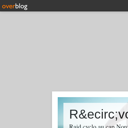
R&ecirc;v
Raid cyclo au cap Nord