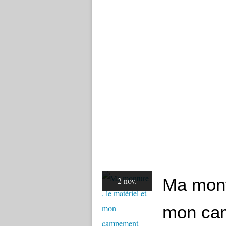
Ma montu
2 nov.
mon cam