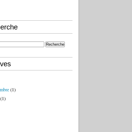
erche
ives
mbre
(1)
(1)