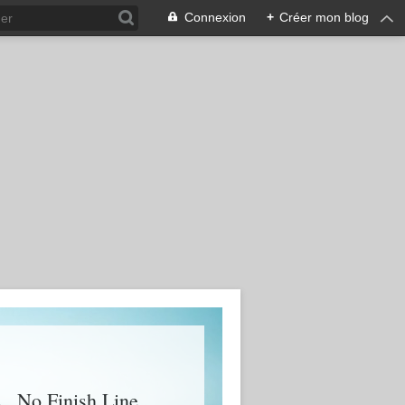
Connexion
+
Créer mon blog
 , No Finish Line