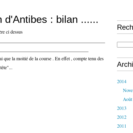
d'Antibes : bilan ......
Rech
ère ci dessus
_____________________________________________
______________________________________
ai que la moitié de la course . En effet , compte tenu des
Arch
tête"...
2014
Nove
Août
2013
2012
2011