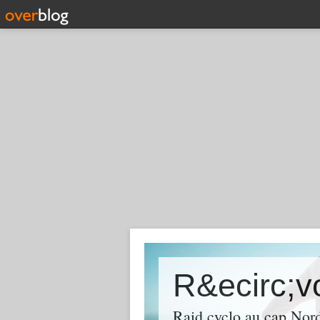
R&ecirc;v
Raid cyclo au cap Nord