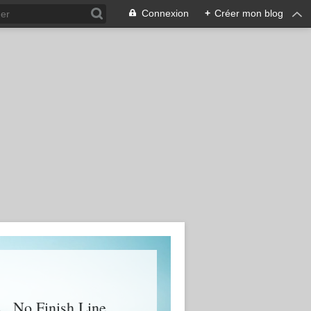
Connexion
+
Créer mon blog
 , No Finish Line