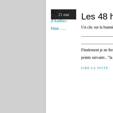
Les 48 h 
21 mai
Un clic sur la banni
_______________
_______________
Finalement je ne fer
points suivants , "la 
LIRE LA SUITE