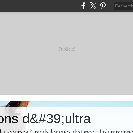
Publicité
ons d&#39;ultra
 + courses à pieds longues distance : l'olympienne