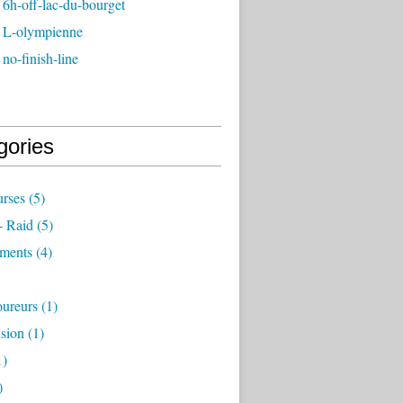
6h-off-lac-du-bourget
 L-olympienne
no-finish-line
gories
rses
(5)
- Raid
(5)
ements
(4)
ureurs
(1)
sion
(1)
1)
)