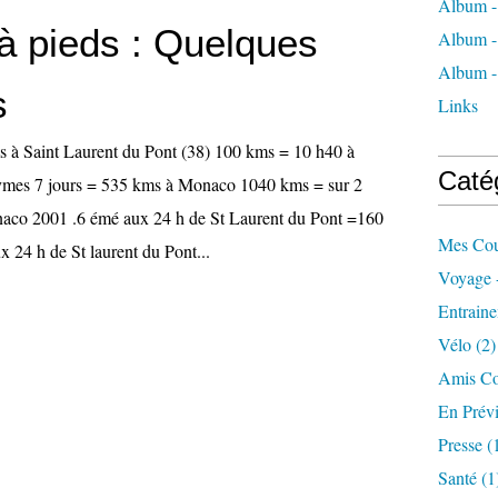
Album - 
à pieds : Quelques
Album -
Album - 
s
Links
s à Saint Laurent du Pont (38) 100 kms = 10 h40 à
Caté
Eymes 7 jours = 535 kms à Monaco 1040 kms = sur 2
onaco 2001 .6 émé aux 24 h de St Laurent du Pont =160
Mes Cou
 24 h de St laurent du Pont...
Voyage 
Entrain
Vélo
(2)
Amis Co
En Prévi
Presse
(
Santé
(1