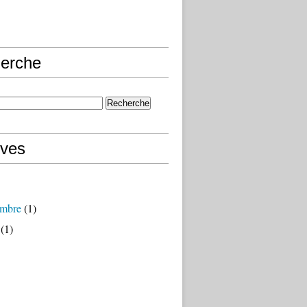
erche
ives
mbre
(1)
(1)