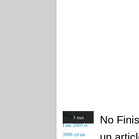
No Finis
3 mai
un articl