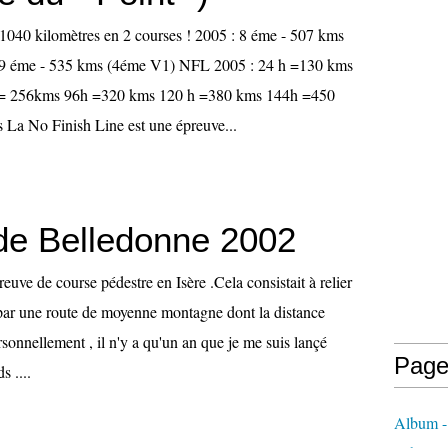
040 kilomètres en 2 courses ! 2005 : 8 éme - 507 kms
19 éme - 535 kms (4éme V1) NFL 2005 : 24 h =130 kms
= 256kms 96h =320 kms 120 h =380 kms 144h =450
La No Finish Line est une épreuve...
de Belledonne 2002
preuve de course pédestre en Isère .Cela consistait à relier
par une route de moyenne montagne dont la distance
rsonnellement , il n'y a qu'un an que je me suis lançé
Page
s ....
Album -