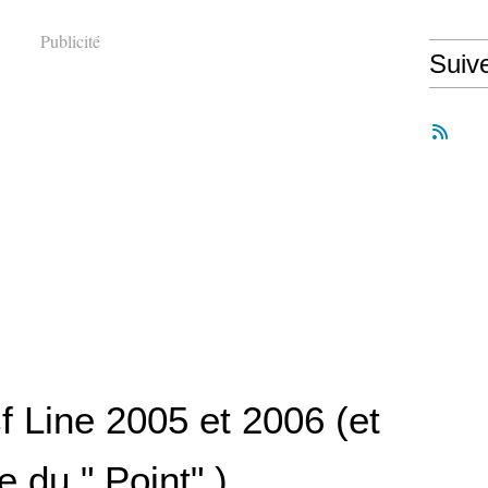
Publicité
Suiv
f Line 2005 et 2006 (et
e du " Point" )